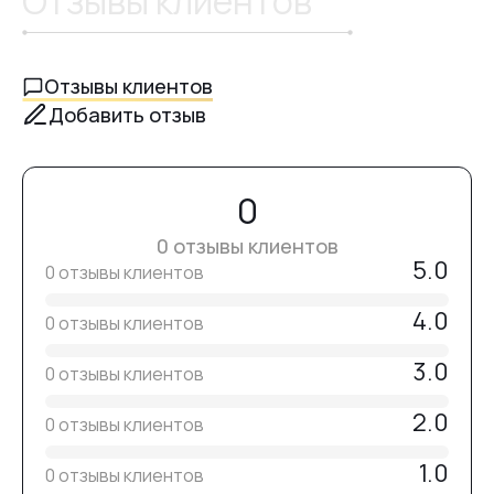
Отзывы клиентов
Благодаря
крупному размеру
и
мягкой зелёной
градации
, фреза обеспечивает
быструю, плавную и
точную работу
без риска раздражений.
№13
Идеальна для
финального этапа аппаратного
Отзывы клиентов
маникюра и педикюра
.
Добавить отзыв
Внимание:
№14
0
Фрезы поставляются
нестерильными
.
Перед использованием необходимо
№15
продезинфицировать, очистить и простерилизовать.
0 отзывы клиентов
5.0
0 отзывы клиентов
№16
4.0
0 отзывы клиентов
3.0
0 отзывы клиентов
№17
2.0
0 отзывы клиентов
1.0
№18
0 отзывы клиентов