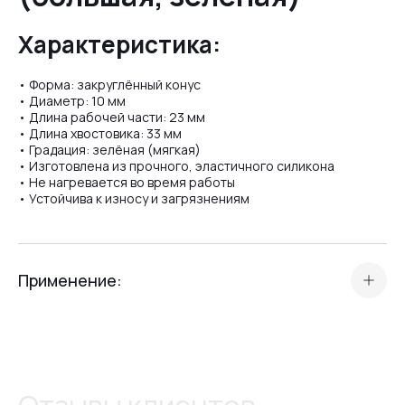
Характеристика:
№05
• Форма: закруглённый конус
• Диаметр: 10 мм
• Длина рабочей части: 23 мм
№07
• Длина хвостовика: 33 мм
• Градация: зелёная (мягкая)
• Изготовлена из прочного, эластичного силикона
• Не нагревается во время работы
№08
• Устойчива к износу и загрязнениям
№10
Применение:
Силиконовая фреза
Crystal Professional №33
№11
предназначена для:
• полировки кутикулы,
• обработки околоногтевых валиков,
• деликатного сглаживания поверхности ногтя.
№12