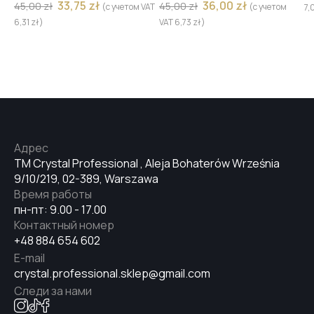
33,75
zł
36,00
zł
45,00
zł
45,00
zł
(с учетом VAT
(с учетом
7,
№32
6,31
zł
)
VAT
6,73
zł
)
№34
№35
Адрес
TM Crystal Professional , Aleja Bohaterów Września
№36
9/10/219, 02-389, Warszawa
Время работы
пн-пт: 9.00 - 17.00
Контактный номер
№37
+48 884 654 602
E-mail
crystal.professional.sklep@gmail.com
№38
Следи за нами