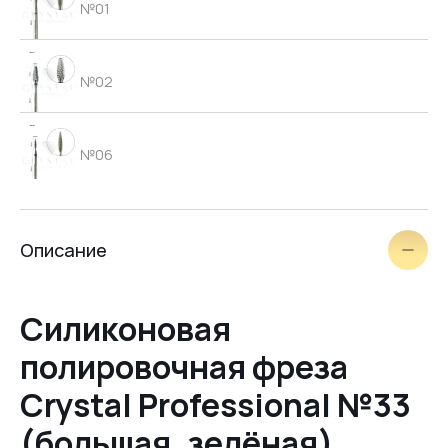
№01
№02
№06
щёточка
Описание
№03
Силиконовая
полировочная фреза
№09
Crystal Professional №33
(большая, зелёная)
№04