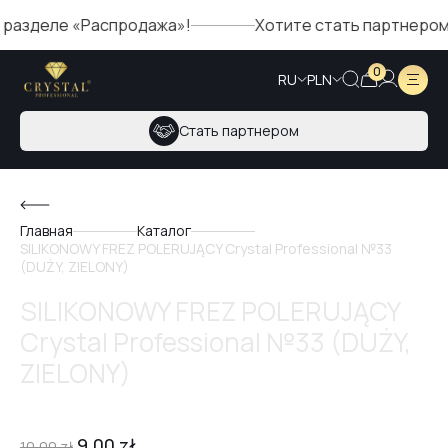
еле «Распродажа»!
Хотите стать партнером Crysta
0
RU
PLN
Стать партнером
Главная
Каталог
SILIKONOWY FREZ POLERUJĄCY Crystal Professional №33
(DUŻY, ZIELONY)
SILIKONOWY FREZ POLERUJĄCY
Crystal Professional №33 (DUŻY,
ZIELONY)
9,00
zł
10,00
zł