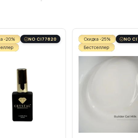
ка -20%
NO CI77820
Скидка -25%
NO CI
селлер
Бестселлер