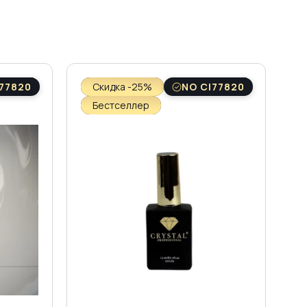
77820
Скидка -25%
NO CI77820
Бестселлер