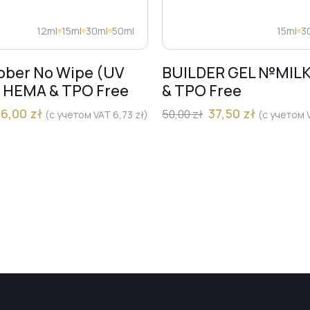
12ml
15ml
30ml
50ml
15ml
3
bber No Wipe (UV
BUILDER GEL №MIL
) HEMA & TPO Free
& TPO Free
36,00
zł
37,50
zł
50,00
zł
(с учетом VAT
6,73
zł
)
(с учетом