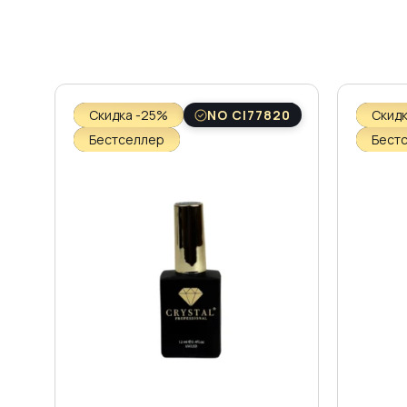
Скидка -25%
NO CI77820
Скид
Бестселлер
Бест