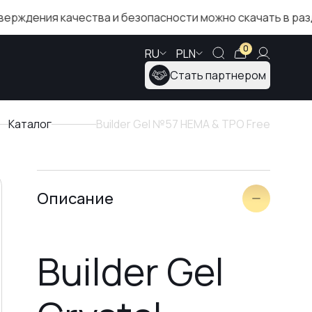
 качества и безопасности можно скачать в разделе «Се
0
RU
PLN
Стать партнером
Каталог
Builder Gel №57 HEMA & TPO Free
Описание
Builder Gel