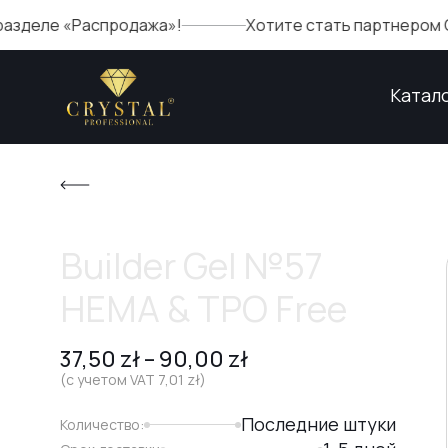
Распродажа»!
Хотите стать партнером Crystal? За
Катал
Builder Gel №57
HEMA & TPO Free
37,50
zł
–
90,00
zł
(с учетом VAT
7,01
zł
)
Последние штуки
Количество: