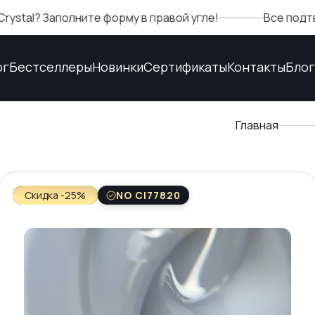
полните форму в правой угле!
Все подтверждения
ог
Бестселлеры
Новинки
Сертификаты
Контакты
Блог
Главная
Скидка -25%
NO CI77820