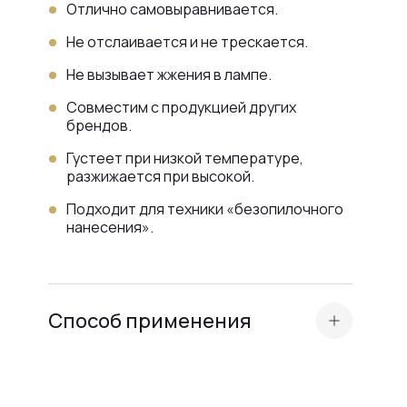
Отлично самовыравнивается.
Не отслаивается и не трескается.
Не вызывает жжения в лампе.
Совместим с продукцией других
брендов.
Густеет при низкой температуре,
разжижается при высокой.
Подходит для техники «безопилочного
нанесения».
Способ применения
Подготовьте ногтевую пластину и
нанесите
кислотный праймер или Ultrabond — в