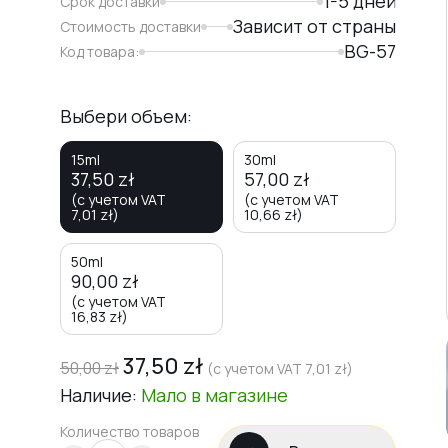
1-5 дней
Срок доставки
Зависит от страны
Стоимость доставки
BG-57
Код товара:
Выбери объем:
15ml
30ml
37,50
zł
57,00
zł
(с учетом VAT
(с учетом VAT
7,01
zł
)
10,66
zł
)
50ml
90,00
zł
(с учетом VAT
16,83
zł
)
37,50
zł
50,00
zł
(с учетом VAT
7,01
zł
)
Наличие:
Мало
в магазине
Количество товаров