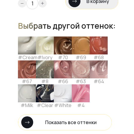
В корзину
Выбрать другой оттенок:
#Cream
#Ivory
#70
#69
#68
#67
#8
#66
#63
#64
#Milk
#Clear
#White
#4
Показать все оттенки