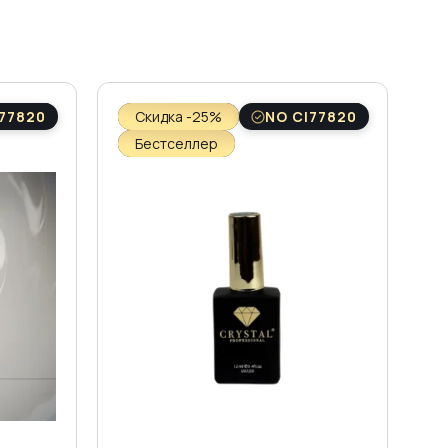
77820
Скидка -25%
NO CI77820
Бестселлер