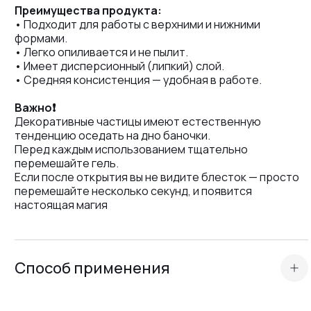
Преимущества продукта:
• Подходит для работы с верхними и нижними
формами.
• Легко опиливается и не пылит.
• Имеет дисперсионный (липкий) слой.
• Средняя консистенция — удобная в работе.
Важно❗️
Декоративные частицы имеют естественную
тенденцию оседать на дно баночки.
Перед каждым использованием тщательно
перемешайте гель.
Если после открытия вы не видите блесток — просто
перемешайте несколько секунд, и появится
настоящая магия
Способ применения
Подготовьте ногтевую пластину и нанесите