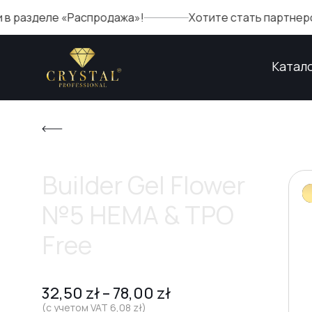
Распродажа»!
Хотите стать партнером Crystal? За
Катал
Builder Gel Flower
№5 HEMA & TPO
Free
32,50
zł
–
78,00
zł
(с учетом VAT
6,08
zł
)