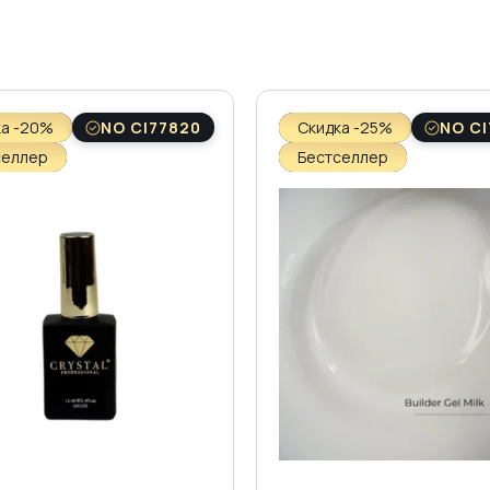
ка -20%
NO CI77820
Скидка -25%
NO CI
селлер
Бестселлер