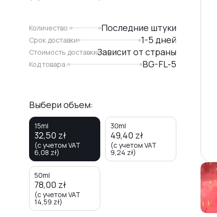
Последние штуки
Количество:
1-5 дней
Срок доставки
Зависит от страны
Стоимость доставки
BG-FL-5
Код товара:
Выбери объем:
15ml
30ml
32,50
zł
49,40
zł
(с учетом VAT
(с учетом VAT
6,08
zł
)
9,24
zł
)
50ml
78,00
zł
(с учетом VAT
14,59
zł
)