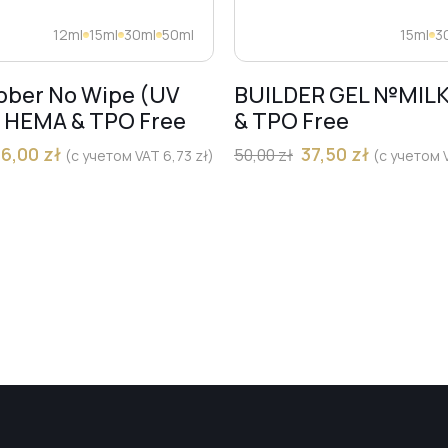
12ml
15ml
30ml
50ml
15ml
3
bber No Wipe (UV
BUILDER GEL №MIL
) HEMA & TPO Free
& TPO Free
36,00
zł
37,50
zł
50,00
zł
(с учетом VAT
6,73
zł
)
(с учетом