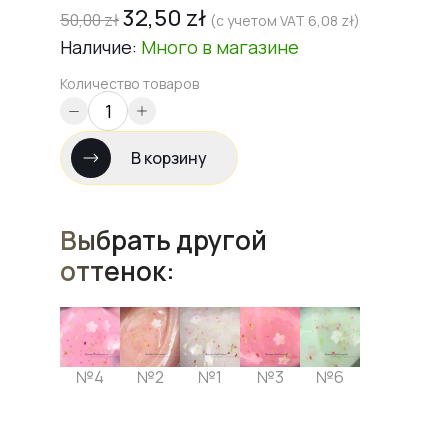
32,50
zł
50,00
zł
(с учетом VAT
6,08
zł
)
Наличие:
Много
в магазине
Количество товаров
В корзину
Выбрать другой
оттенок:
№4
№2
№1
№3
№6