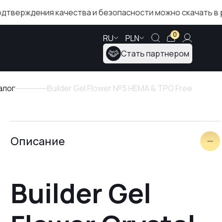
 качества и безопасности можно скачать в разделе «Се
0
RU
PLN
Стать партнером
алог
Builder Gel Flower №5 HEMA & TPO Free
Описание
Builder Gel