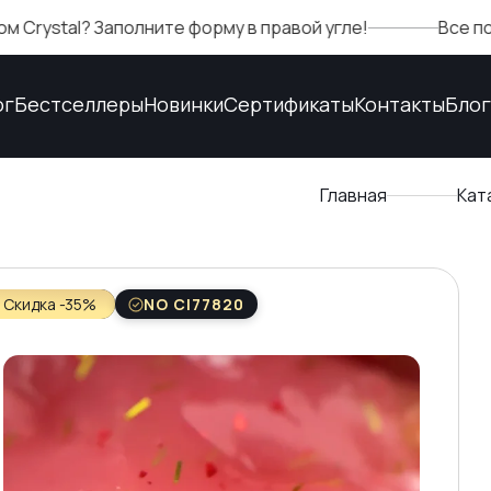
полните форму в правой угле!
Все подтверждения
ог
Бестселлеры
Новинки
Сертификаты
Контакты
Блог
Главная
Кат
Скидка -35%
NO CI77820