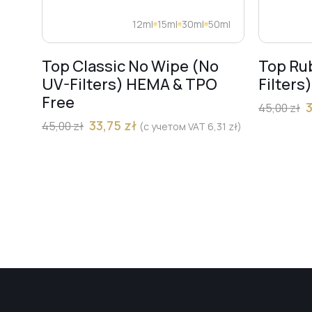
12ml
15ml
30ml
50ml
Top Classic No Wipe (No
Top Ru
UV-Filters) HEMA & TPO
Filters
Free
45,00
zł
33,75
zł
45,00
zł
(с учетом VAT
6,31
zł
)