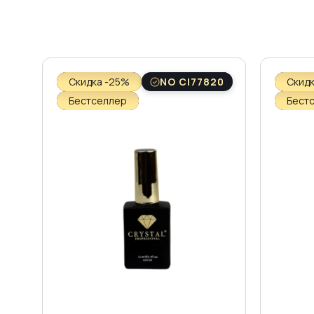
Скидка -25%
NO CI77820
Скид
Бестселлер
Бест