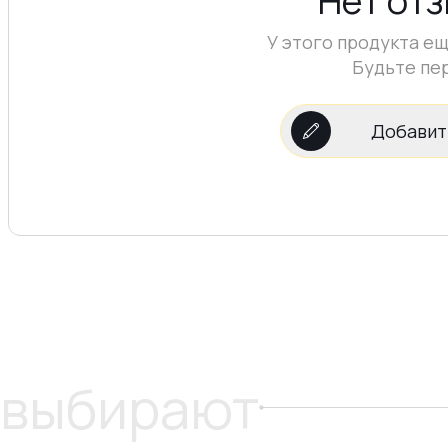
Нет от
У этого продукта ещ
Будьте пе
Добавит
 выбирают