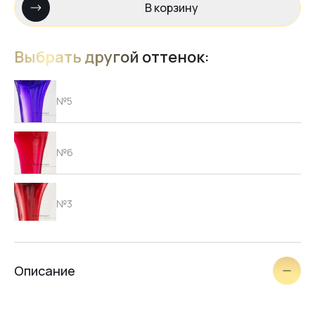
В корзину
Выбрать другой оттенок:
№5
№6
№3
№4
Описание
№2