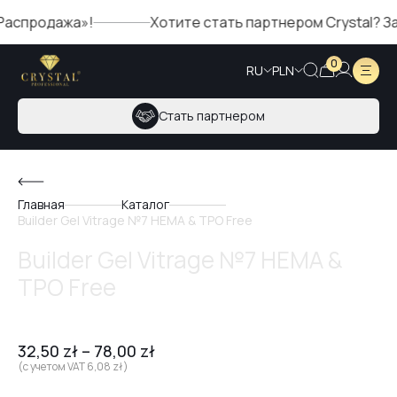
продажа»!
Хотите стать партнером Crystal? Запол
0
RU
PLN
Стать партнером
Главная
Каталог
Builder Gel Vitrage №7 HEMA & TPO Free
Builder Gel Vitrage №7 HEMA &
TPO Free
32,50
zł
–
78,00
zł
(с учетом VAT
6,08
zł
)