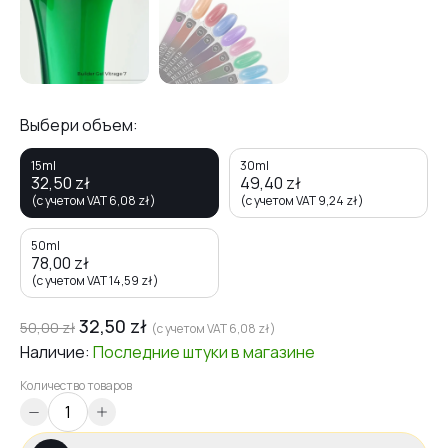
Выбери объем:
15ml
30ml
32,50
zł
49,40
zł
(с учетом VAT
6,08
zł
)
(с учетом VAT
9,24
zł
)
50ml
78,00
zł
(с учетом VAT
14,59
zł
)
32,50
zł
50,00
zł
(с учетом VAT
6,08
zł
)
Наличие:
Последние штуки
в магазине
Количество товаров