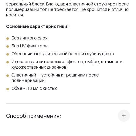
зеркальный блеск. Благодаря эластичной структуре после
полимеризации топ не трескается, не крошится и отлично
носится.
Основные характеристики:
Без липкого слоя
Без UV-фильтров
Обеспечивает длительный блеск и глубину цвета
Идеален для витражных эффектов, омбре, штампов и
художественных дизайнов
Эластичный — устойчив к трещинам после
полимеризации
Объём: 12 мл с кистью
Способ применения:
Подготовьте покрытие стандартным способом (цвет, гель
или база).