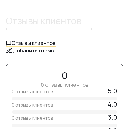
Нанесите тонкий слой
Vitrage Top Crystal Professional
.
Полимеризуйте в LED/UV-лампе в течение
60 секунд
или в
UV-лампе в течение
120 секунд
.
Отзывы клиентов
После полимеризации дайте топу полностью остыть.
Не протирайте — топ
не имеет липкого слоя
Отзывы клиентов
Добавить отзыв
0
0 отзывы клиентов
5.0
0 отзывы клиентов
4.0
0 отзывы клиентов
3.0
0 отзывы клиентов