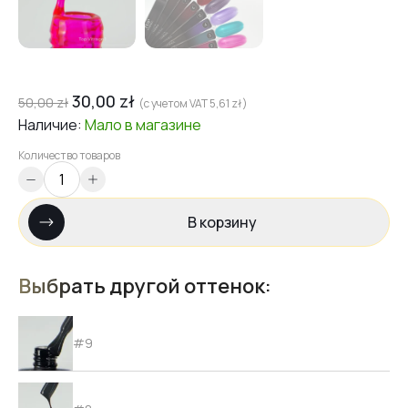
30,00
zł
50,00
zł
(с учетом VAT
5,61
zł
)
Наличие:
Мало
в магазине
Количество товаров
В корзину
Выбрать другой оттенок:
#9