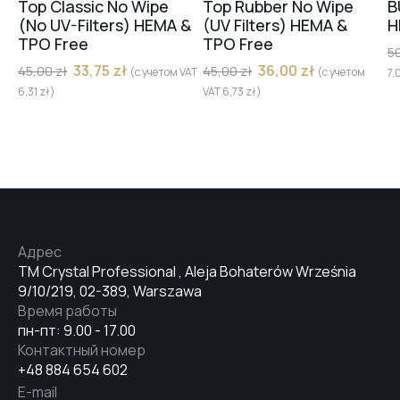
Top Classic No Wipe
Top Rubber No Wipe
B
(No UV-Filters) HEMA &
(UV Filters) HEMA &
H
TPO Free
TPO Free
5
33,75
zł
36,00
zł
45,00
zł
45,00
zł
(с учетом VAT
(с учетом
7,
6,31
zł
)
VAT
6,73
zł
)
Адрес
TM Crystal Professional , Aleja Bohaterów Września
9/10/219, 02-389, Warszawa
Время работы
пн-пт: 9.00 - 17.00
Контактный номер
+48 884 654 602
E-mail