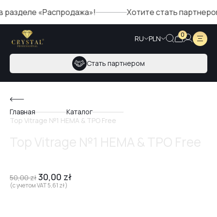
еле «Распродажа»!
Хотите стать партнером Cryst
0
RU
PLN
Стать партнером
Главная
Каталог
Top Vitrage №1 HEMA & TPO Free
Top Vitrage №1 HEMA & TPO Free
30,00
zł
50,00
zł
(с учетом VAT
5,61
zł
)