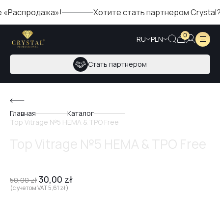
аспродажа»!
Хотите стать партнером Crystal? За
0
RU
PLN
Стать партнером
Главная
Каталог
Top Vitrage №5 HEMA & TPO Free
Top Vitrage №5 HEMA & TPO Free
30,00
zł
50,00
zł
(с учетом VAT
5,61
zł
)