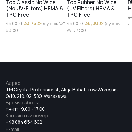
Top Classic No Wipe
Top Rubber No Wipe
B
(No UV-Filters) HEMA &
(UV Filters) HEMA &
H
TPO Free
TPO Free
5
33,75
zł
36,00
zł
45,00
zł
45,00
zł
(с учетом VAT
(с учетом
7,
6,31
zł
)
VAT
6,73
zł
)
Адрес
TM Crystal Professional , Aleja Bohaterów Września
9/10/219, 02-389, Warszawa
Время работы
пн-пт: 9.00 - 17.00
Контактный номер
+48 884 654 602
E-mail