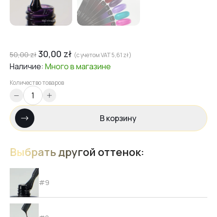
30,00
zł
50,00
zł
(с учетом VAT
5,61
zł
)
Наличие:
Много
в магазине
Количество товаров
В корзину
Выбрать другой оттенок:
#9