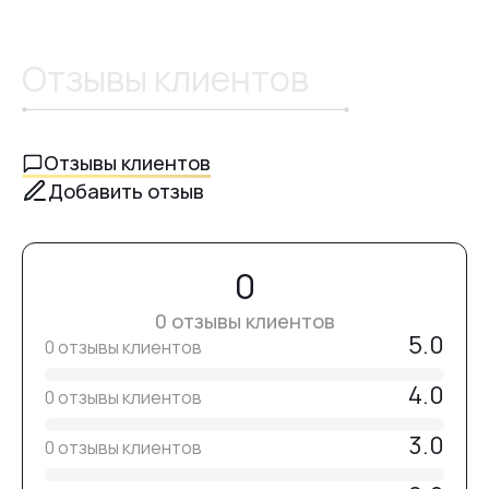
Нанесите тонкий слой
Vitrage Top Crystal Professional
.
Полимеризуйте в LED/UV-лампе в течение
60 секунд
или в
UV-лампе в течение
120 секунд
.
Отзывы клиентов
После полимеризации дайте топу полностью остыть.
Не протирайте — топ
не имеет липкого слоя
Отзывы клиентов
Добавить отзыв
0
0 отзывы клиентов
5.0
0 отзывы клиентов
4.0
0 отзывы клиентов
3.0
0 отзывы клиентов