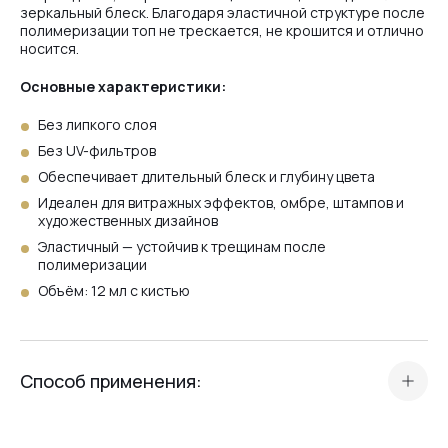
зеркальный блеск. Благодаря эластичной структуре после
полимеризации топ не трескается, не крошится и отлично
носится.
Основные характеристики:
Без липкого слоя
Без UV-фильтров
Обеспечивает длительный блеск и глубину цвета
Идеален для витражных эффектов, омбре, штампов и
художественных дизайнов
Эластичный — устойчив к трещинам после
полимеризации
Объём: 12 мл с кистью
Способ применения:
Подготовьте покрытие стандартным способом (цвет, гель
или база).