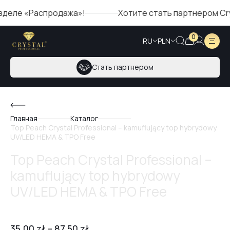
е «Распродажа»!
Хотите стать партнером Crystal?
0
RU
PLN
Стать партнером
Главная
Каталог
Top Peach Crystal Professional – kamuflujący top hybrydowy
UV/LED HEMA & TPO Free
Top Peach Crystal Professional –
kamuflujący top hybrydowy
UV/LED HEMA & TPO Free
35,00
zł
–
87,50
zł