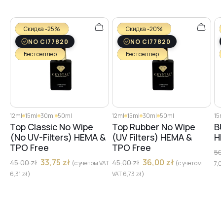
Скидка -25%
Скидка -20%
NO CI77820
NO CI77820
Бестселлер
Бестселлер
12ml
15ml
30ml
50ml
12ml
15ml
30ml
50ml
15
Top Classic No Wipe
Top Rubber No Wipe
B
(No UV-Filters) HEMA &
(UV Filters) HEMA &
H
TPO Free
TPO Free
5
33,75
zł
36,00
zł
45,00
zł
45,00
zł
(с учетом VAT
(с учетом
7,
6,31
zł
)
VAT
6,73
zł
)