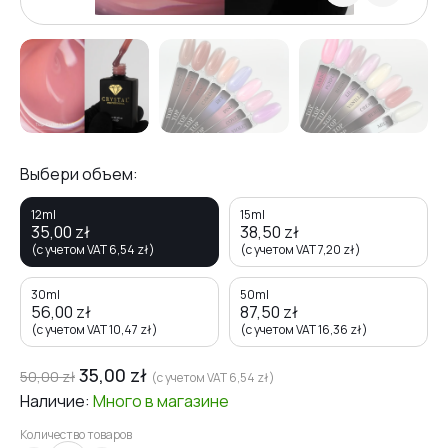
Выбери объем:
12ml
15ml
35,00
zł
38,50
zł
(с учетом VAT
6,54
zł
)
(с учетом VAT
7,20
zł
)
30ml
50ml
56,00
zł
87,50
zł
(с учетом VAT
10,47
zł
)
(с учетом VAT
16,36
zł
)
35,00
zł
50,00
zł
(с учетом VAT
6,54
zł
)
Наличие:
Много
в магазине
Количество товаров