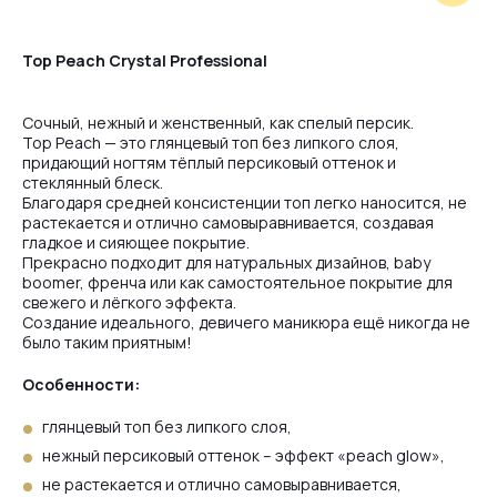
Milk
Top Peach Crystal Professional
Violet
Сочный, нежный и женственный, как спелый персик.
Top Peach — это глянцевый топ без липкого слоя,
придающий ногтям тёплый персиковый оттенок и
стеклянный блеск.
Благодаря средней консистенции топ легко наносится, не
Creme
растекается и отлично самовыравнивается, создавая
гладкое и сияющее покрытие.
Прекрасно подходит для натуральных дизайнов, baby
boomer, френча или как самостоятельное покрытие для
Toffee
свежего и лёгкого эффекта.
Создание идеального, девичего маникюра ещё никогда не
было таким приятным!
Latte
Особенности:
глянцевый топ без липкого слоя,
Blush
нежный персиковый оттенок – эффект «peach glow»,
не растекается и отлично самовыравнивается,