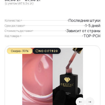
(с учетом VAT
6,54
zł
)
Последние штуки
Количество:
1-5 дней
Срок доставки
Зависит от страны
Стоимость доставки
TOP-PCH
Код товара:
Скидка -30%
NO CI77820