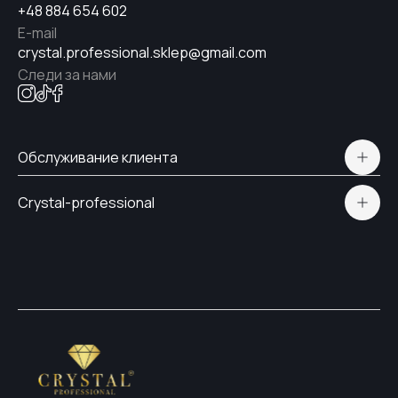
+48 884 654 602
E-mail
crystal.professional.sklep@gmail.com
Следи за нами
Обслуживание клиента
Polityka prywatności
Crystal-professional
Доставка и оплата
Сертификаты
Контакты