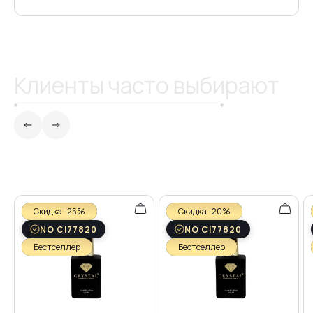
Клиенты часто выбирают
Скидка -25%
Скидка -20%
NO CI77820
NO CI77820
Бестселлер
Бестселлер