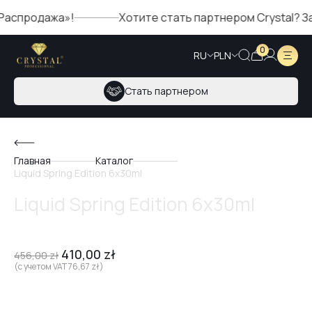
спродажа»!
Хотите стать партнером Crystal? Запо
0
RU
PLN
Стать партнером
Главная
Каталог
Liquid Spring Edition 6x30ml
Liquid Spring Edition 6x30ml
410,00
zł
456,00
zł
(с учетом VAT
76,67
zł
)