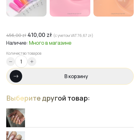
410,00
zł
456,00
zł
(с учетом VAT
76,67
zł
)
Наличие:
Много
в магазине
Количество товаров
В корзину
Выберите другой товар: