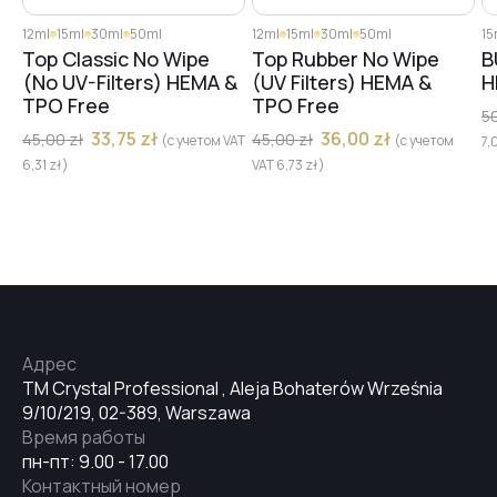
12ml
15ml
30ml
50ml
12ml
15ml
30ml
50ml
15
Top Classic No Wipe
Top Rubber No Wipe
B
(No UV-Filters) HEMA &
(UV Filters) HEMA &
H
TPO Free
TPO Free
5
33,75
zł
36,00
zł
45,00
zł
45,00
zł
(с учетом VAT
(с учетом
7,
6,31
zł
)
VAT
6,73
zł
)
Адрес
TM Crystal Professional , Aleja Bohaterów Września
9/10/219, 02-389, Warszawa
Время работы
пн-пт: 9.00 - 17.00
Контактный номер